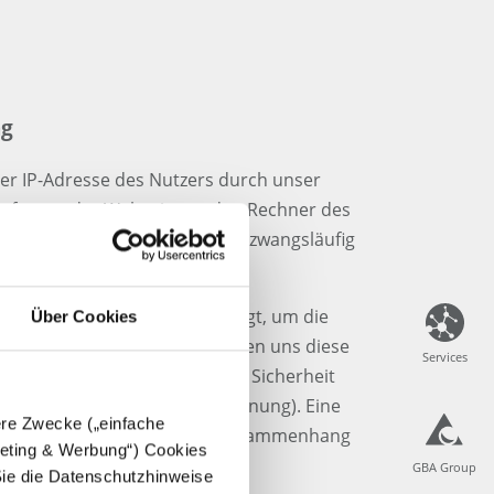
ng
r IP-Adresse des Nutzers durch unser
lieferung der Webseite an den Rechner des
ss die IP-Adresse des Nutzers zwangsläufig
rt bleiben.
 Daten in den Log-Files erfolgt, um die
Über Cookies
e sicherzustellen. Zudem dienen uns diese
Services
Services
e und zur Gewährleistung der Sicherheit
steme (z. B. zur Angriffserkennung). Eine
dere Zwecke („einfache
gzwecken findet in diesem Zusammenhang
rgeting & Werbung“) Cookies
GBA Group
GBA Group
Sie die Datenschutzhinweise