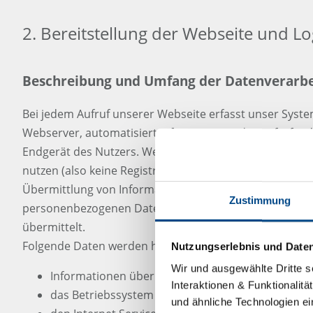
2. Bereitstellung der Webseite und Lo
Beschreibung und Umfang der Datenverarb
Bei jedem Aufruf unserer Webseite erfasst unser System
Webserver, automatisiert Informationen des aufrufen
Endgerät des Nutzers. Wenn Sie unsere Webseite ledigl
nutzen (also keine Registrierung und auch keine ander
Übermittlung von Informationen), erheben wir nur die
Zustimmung
personenbezogenen Daten, die Ihr Browser an unseren
übermittelt.
Folgende Daten werden hierbei von uns erhoben:
Nutzungserlebnis und Date
Wir und ausgewählte Dritte s
Informationen über den Browsertyp und die verw
Interaktionen & Funktionalit
das Betriebssystem des Endgerätes des Nutzers
und ähnliche Technologien ei