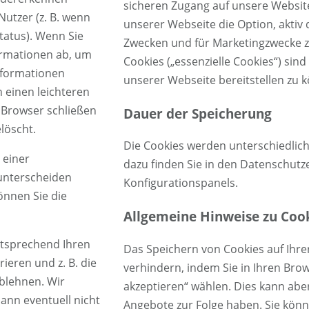
sicheren Zugang auf unsere Websit
utzer (z. B. wenn
unserer Webseite die Option, aktiv 
Status). Wenn Sie
Zwecken und für Marketingzwecke 
ormationen ab, um
Cookies („essenzielle Cookies“) sin
nformationen
unserer Webseite bereitstellen zu 
 einen leichteren
 Browser schließen
Dauer der Speicherung
löscht.
Die Cookies werden unterschiedlich
 einer
dazu finden Sie in den Datenschutz
 unterscheiden
Konfigurationspanels.
önnen Sie die
Allgemeine Hinweise zu Coo
tsprechend Ihren
Das Speichern von Cookies auf Ihre
ieren und z. B. die
verhindern, indem Sie in Ihren Bro
blehnen. Wir
akzeptieren“ wählen. Dies kann ab
dann eventuell nicht
Angebote zur Folge haben. Sie kön