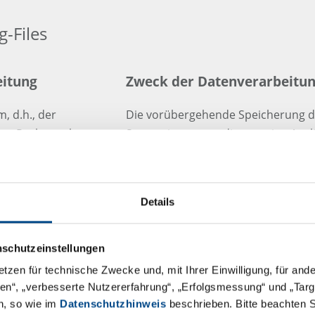
g-Files
eitung
Zweck der Datenverarbeitu
, d.h., der
Die vorübergehende Speicherung de
den Rechners bzw.
System ist notwendig, um eine Aus
ich informatorisch
Nutzers zu ermöglichen. Hierfür mu
weitige
für die Dauer der Sitzung gespeiche
Die Speicherung der oben genannten
Details
 Server
Funktionsfähigkeit unserer Webseit
Daten zur Optimierung der Webseit
nschutzeinstellungen
unserer informationstechnischen Sy
etzen für technische Zwecke und, mit Ihrer Einwilligung, für an
endete Version
Auswertung der Daten zu Marketin
äten“, „verbesserte Nutzererfahrung“, „Erfolgsmessung“ und „Ta
nicht statt.
n, so wie im
Datenschutzhinweis
beschrieben. Bitte beachten 