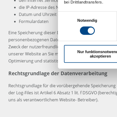
den Internet Service Provider des Nutzers
bei Drittlandtransfers.
die IP-Adresse des Nutzers
Datum und Uhrzeit des Zugriffs
Einwilligungsauswahl
Notwendig
Formulardaten
Eine Speicherung dieser Daten zusammen mit anderen
personenbezogenen Daten von Ihnen erfolgt nicht. Di
Zweck der nutzerfreundlichen, funktionsfähigen und si
Nur funktionsnotwen
unserer Website an Sie mit Funktionen und Inhalten s
akzeptieren
Optimierung und statistischen Auswertung.
Rechtsgrundlage der Datenverarbeitung
Rechtsgrundlage für die vorübergehende Speicherung 
der Log-Files ist Artikel 6 Absatz 1 lit. f DSGVO (berecht
uns als verantwortlichem Website- Betreiber).