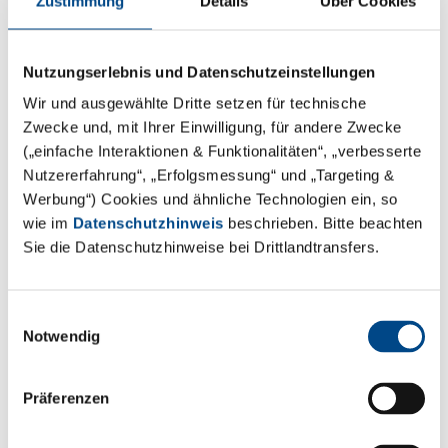
Zustimmung
Details
Über Cookies
Mehr erfahren
Nutzungserlebnis und Datenschutzeinstellungen
Karte laden
Wir und ausgewählte Dritte setzen für technische
Zwecke und, mit Ihrer Einwilligung, für andere Zwecke
(„einfache Interaktionen & Funktionalitäten“, „verbesserte
Nutzererfahrung“, „Erfolgsmessung“ und „Targeting &
Werbung“) Cookies und ähnliche Technologien ein, so
Filter
wie im
Datenschutzhinweis
beschrieben. Bitte beachten
Sie die Datenschutzhinweise bei Drittlandtransfers.
Land
Einwilligungsauswahl
Notwendig
Ort / Plz
Präferenzen