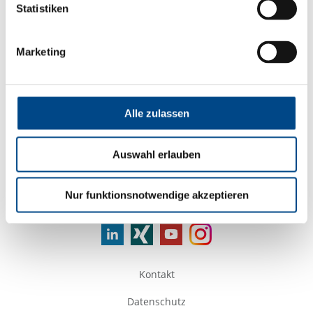
*zeigt die nächstgelegenen Labore
Statistiken
Services
Marketing
Alle zulassen
Firmenname
Auswahl erlauben
Nur funktionsnotwendige akzeptieren
Folgen Sie uns
Kontakt
Datenschutz