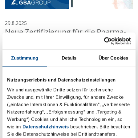
29.8.2025
Neue Zertifizierung für die Pharma-
Division ISO/IEC 27001
Die IT der GBA Pharma GmbH wurde nach ISO/IEC
Zustimmung
Details
Über Cookies
27001 zertifiziert – dem international anerkannten
Standard für Informationssicherheits-
Managementsysteme (ISMS). Die Zertifizierung umfasst
Nutzungserlebnis und Datenschutzeinstellungen
die Standorte Pharmacelsus GmbH, ABF
Wir und ausgewählte Dritte setzen für technische
Pharmaceutical Services GmbH, GBA Medical Device
Zwecke und, mit Ihrer Einwilligung, für andere Zwecke
Services GmbH sowie KaLy-Cell. Sie belegt, dass
(„einfache Interaktionen & Funktionalitäten“, „verbesserte
Informationssicherheit tief in den Strukturen der
Nutzererfahrung“, „Erfolgsmessung“ und „Targeting &
Pharma-Division der GBA Group verankert ist.
Werbung“) Cookies und ähnliche Technologien ein, so
wie im
Datenschutzhinweis
beschrieben. Bitte beachten
Mehr Sicherheit und Transparenz für unsere
Sie die Datenschutzhinweise bei Drittlandtransfers.