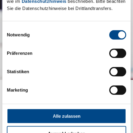
wie im
Datenschutzhinweis
beschrieben. Bitte beachten
Sie die Datenschutzhinweise bei Drittlandtransfers.
Einwilligungsauswahl
Notwendig
Präferenzen
Proben für Drittempfänger
Statistiken
Die GBA Group übernimmt auch den Abruf, die
Handhabung, Lagerung und den Transport von
Marketing
Proben, die in Referenzlabors getestet werden
sollen, z.B. bei pharmakokinetischen oder
molekularen Assays. Die GBA Group hat spezielle
Verfahren für das Management von Genproben
Alle zulassen
implementiert, z.B. mit Verwendung eines höchst
zuverlässigen doppelten Codierungsschritts zur