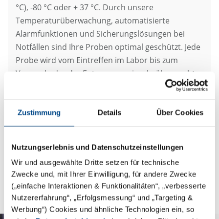
°C), -80 °C oder + 37 °C. Durch unsere
Temperaturüberwachung, automatisierte
Alarmfunktionen und Sicherungslösungen bei
Notfällen sind Ihre Proben optimal geschützt. Jede
Probe wird vom Eintreffen im Labor bis zum
Versand oder der Entsorgung einzeln überwacht
und verfolgt. Innerhalb von 24 Stunden kann die
GBA Group Proben an weitere Partnerlabore
leiten.
Zustimmung
Details
Über Cookies
Nutzungserlebnis und Datenschutzeinstellungen
Wir und ausgewählte Dritte setzen für technische
Zwecke und, mit Ihrer Einwilligung, für andere Zwecke
(„einfache Interaktionen & Funktionalitäten“, „verbesserte
Nutzererfahrung“, „Erfolgsmessung“ und „Targeting &
Werbung“) Cookies und ähnliche Technologien ein, so