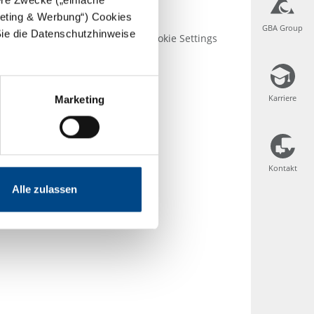
rgeting & Werbung“) Cookies
GBA Group
GBA Group
Sie die Datenschutzhinweise
se
AGB
Impressum
Cookie Settings
Karriere
Karriere
Marketing
Kontakt
Kontakt
Alle zulassen