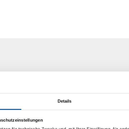
Details
nschutzeinstellungen
etzen für technische Zwecke und, mit Ihrer Einwilligung, für an