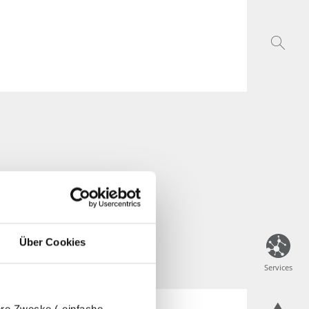
Über Cookies
Services
Services
dere Zwecke („einfache