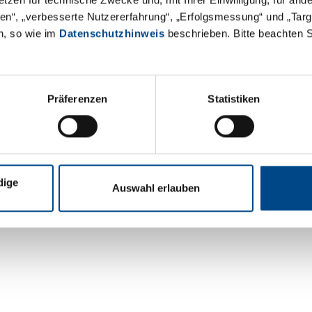
äten“, „verbesserte Nutzererfahrung“, „Erfolgsmessung“ und „Ta
n, so wie im
Datenschutzhinweis
beschrieben. Bitte beachten 
Kontakt
Datenschutz
Rechtliche Hinwei
Präferenzen
Statistiken
dige
Auswahl erlauben