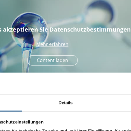
s akzeptieren Sie Datenschutzbestimmungen
Mehr erfahren
Content laden
Details
Kontakt
Datenschutz
Rechtliche Hinwei
nschutzeinstellungen
etzen für technische Zwecke und, mit Ihrer Einwilligung, für an