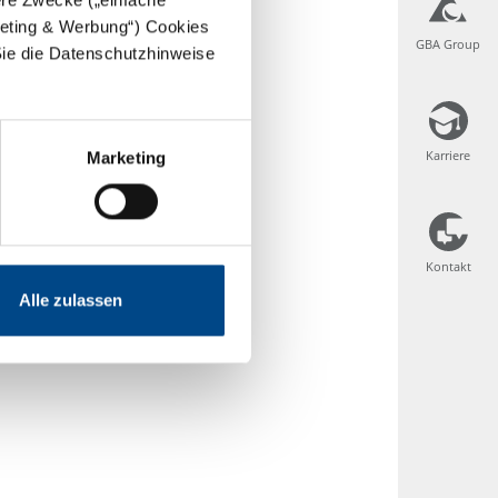
rgeting & Werbung“) Cookies
GBA Group
GBA Group
Sie die Datenschutzhinweise
Karriere
Karriere
Marketing
Kontakt
Kontakt
Alle zulassen