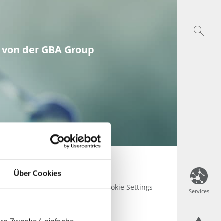
 von der GBA Group
Über Cookies
se
AGB
Impressum
Cookie Settings
Services
Services
dere Zwecke („einfache