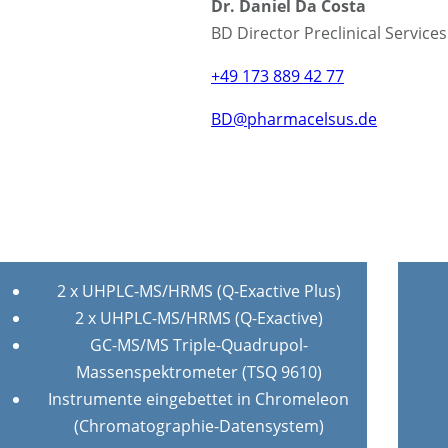
Dr. Daniel Da Costa
BD Director Preclinical Service
+49 173 889 42 77
BD@pharmacelsus.de
2 x UHPLC-MS/HRMS (Q-Exactive Plus)
2 x UHPLC-MS/HRMS (Q-Exactive)
GC-MS/MS Triple-Quadrupol-
Massenspektrometer (TSQ 9610)
Instrumente eingebettet in Chromeleon
(Chromatographie-Datensystem)