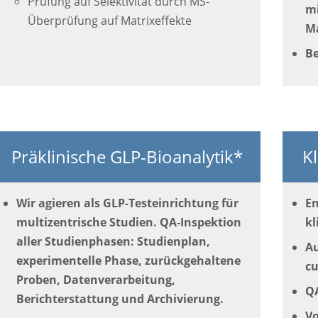
Prüfung auf Selektivität durch MS-
mi
Überprüfung auf Matrixeffekte
Ma
Be
Präklinische GLP-Bioanalytik*
Kl
Wir agieren als GLP-Testeinrichtung für
E
multizentrische Studien. QA-Inspektion
kl
aller Studienphasen: Studienplan,
Au
experimentelle Phase, zurückgehaltene
cu
Proben, Datenverarbeitung,
QA
Berichterstattung und Archivierung.
Vo