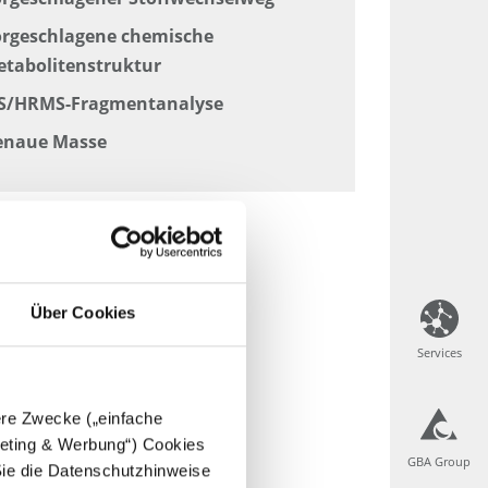
rgeschlagene chemische
tabolitenstruktur
S/HRMS-Fragmentanalyse
enaue Masse
Über Cookies
Services
Services
dere Zwecke („einfache
rgeting & Werbung“) Cookies
GBA Group
GBA Group
Sie die Datenschutzhinweise