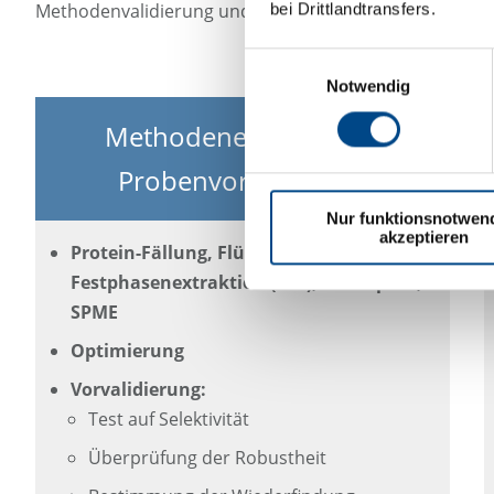
bei Drittlandtransfers.
Methodenvalidierung und Analyse von Studienproben g
Einwilligungsauswahl
Notwendig
Methodenentwicklung
Probenvorbereitung
Nur funktionsnotwen
akzeptieren
Protein-Fällung, Flüssigextraktion,
Festphasenextraktion (SPE), Headspace,
SPME
Optimierung
Vorvalidierung:
Test auf Selektivität
Überprüfung der Robustheit