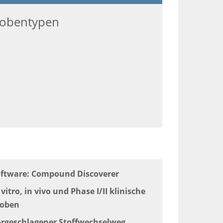
robentypen
ftware: Compound Discoverer
 vitro, in vivo und Phase I/II klinische
roben
rgeschlagener Stoffwechselweg