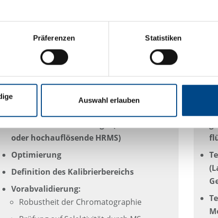
emäß den bioanalytischen Richtlinien der ICH und EU
Präferenzen
Statistiken
Methodenentwicklung LC-MS
dige
Auswahl erlauben
Wählen Sie die chromatographische
Te
Methode: MS-Technologie (MS/HRMS
ge
oder hochauflösende HRMS)
fl
Optimierung
Te
(L
Definition des Kalibrierbereichs
Ge
Vorabvalidierung:
Te
Robustheit der Chromatographie
Me