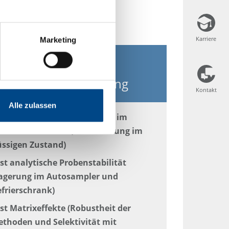
Karriere
Karriere
Marketing
GLP-Validierung
Probenvorbereitung
Kontakt
Kontakt
Alle zulassen
stprobe Stabilität (Lagerung im
frorenen Zustand, Handhabung im
üssigen Zustand)
st analytische Probenstabilität
agerung im Autosampler und
frierschrank)
st Matrixeffekte (Robustheit der
thoden und Selektivität mit