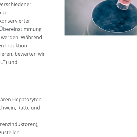
verschiedener
n zu
konservierter
n Übereinstimmung
rt werden. Während
en Induktion
ieren, bewerten wir
LT) und
imären Hepatozyten
chwein, Ratte und
erenzinduktoren),
ustellen.