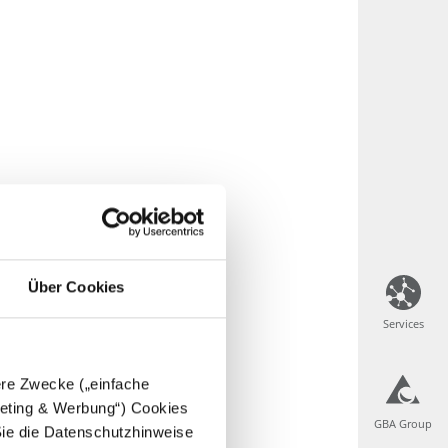
Über Cookies
Services
Services
dere Zwecke („einfache
rgeting & Werbung“) Cookies
GBA Group
GBA Group
Sie die Datenschutzhinweise