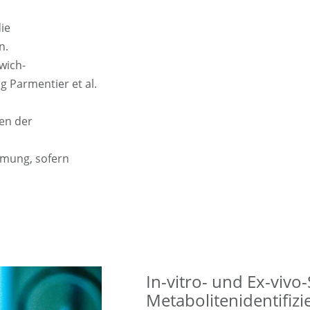
ie
n.
dwich-
g Parmentier et al.
en der
mmung, sofern
In-vitro- und Ex-vivo
Metabolitenidentifiz