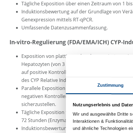
Tägliche Exposition über einen Zeitraum von 1 bis
Induktionsbewertung auf der Grundlage von Ver
Genexpression mittels RT-qPCR.
Umfassende Datenzusammenfassung.
In-vitro-Regulierung (FDA/EMA/ICH) CYP-Ind
Exposition von plattierten kryokonservierten pr
Hepatozyten (von 3 Spendern), die zuvor hinsichtl
auf positive Kontrollinduktoren charakterisiert wu
des CYP Relative Induction Score (RIS).
Zustimmung
Parallele Exposition mit positiven (Referenzinduk
negativen Kontrollen, um die Reaktionsfähigkeit 
sicherzustellen.
Nutzungserlebnis und Date
Tägliche Exposition für 48 Stunden (mRNA-Expres
Wir und ausgewählte Dritte s
72 Stunden (Enzymaktivitäten).
Interaktionen & Funktionalit
Induktionsbewertung basierend auf Veränderung
und ähnliche Technologien ei