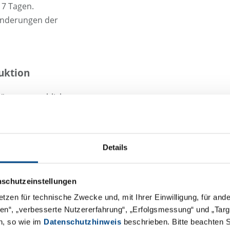
 7 Tagen.
änderungen der
uktion
imären menschlichen
ich ihrer Reaktion
rden, einschließlich
Details
toren) und
des Testsystems
nschutzeinstellungen
sionsniveaus) oder
etzen für technische Zwecke und, mit Ihrer Einwilligung, für an
äten“, „verbesserte Nutzererfahrung“, „Erfolgsmessung“ und „Ta
en der
n, so wie im
Datenschutzhinweis
beschrieben. Bitte beachten 