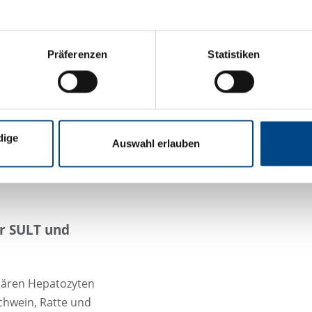
epatozyten-
 Messung CYP-
Präferenzen
Statistiken
rt von einem
ntrolle, EC50- und
h.
angswirkstoff
dige
Auswahl erlauben
von einem Mitglied
er SULT und
imären Hepatozyten
chwein, Ratte und