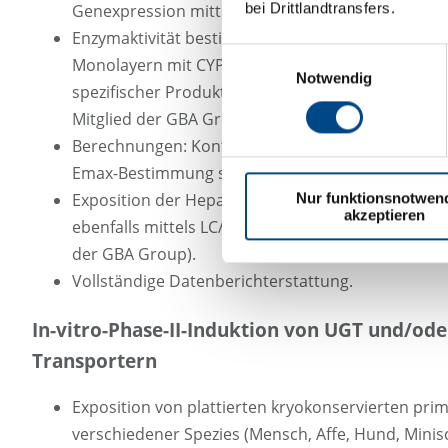
bei Drittlandtransfers.
Genexpression mittels RT-qPCR.
Enzymaktivität bestimmt durch Inkubation von H
Einwilligungsauswahl
Monolayern mit CYP-spezifischen Substraten und
Notwendig
spezifischer Produkte mittels LC/MS (durchgefüh
Mitglied der GBA Group).
Berechnungen: Kontrollfaktor, % der positiven Ko
Emax-Bestimmung sowie RIS-Score, sofern möglic
Exposition der Hepatozyten gegenüber dem Ausg
Nur funktionsnotwen
akzeptieren
ebenfalls mittels LC/MS gemessen (durchgeführt 
der GBA Group).
Vollständige Datenberichterstattung.
In-vitro-Phase-II-Induktion von UGT und/od
Transportern
Exposition von plattierten kryokonservierten pr
verschiedener Spezies (Mensch, Affe, Hund, Minis