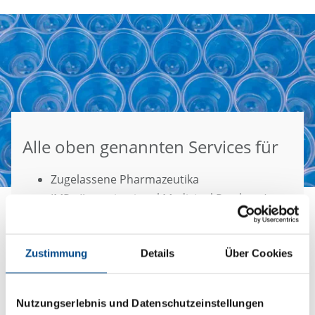
Alle oben genannten Services für
Zugelassene Pharmazeutika
IMPs (Investigational Medicinal Products)
Betäubungsmittel und sonstige kontrollierte
Pharmazeutika
Zustimmung
Details
Über Cookies
Personalisierte Zelltherapien und „Advanced
Therapeutic Medicinal Products” (ATMPs,
Arzneimittel für neuartige Therapien)
Nutzungserlebnis und Datenschutzeinstellungen
Medizinprodukte