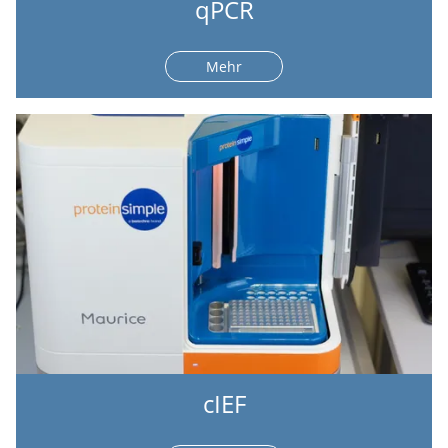
qPCR
Mehr
cIEF