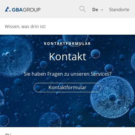
De
Standorte
En
De
Wissen, was drin ist:
KONTAKTFORMULAR
Kontakt
Sie haben Fragen zu unseren Services?
Kontaktformular