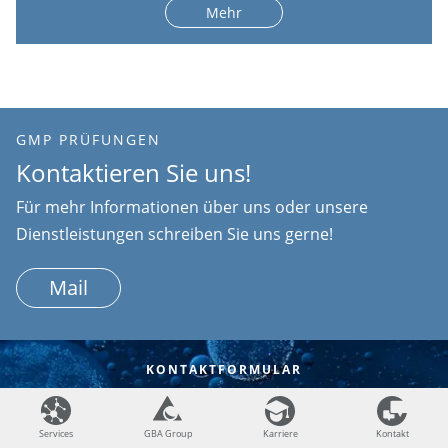
Mehr
GMP PRÜFUNGEN
Kontaktieren Sie uns!
Für mehr Informationen über uns oder unsere
Dienstleistungen schreiben Sie uns gerne!
Mail
KONTAKTFORMULAR
Kontakt
Services
Services
GBA Group
GBA Group
Karriere
Karriere
Kontakt
Kontakt