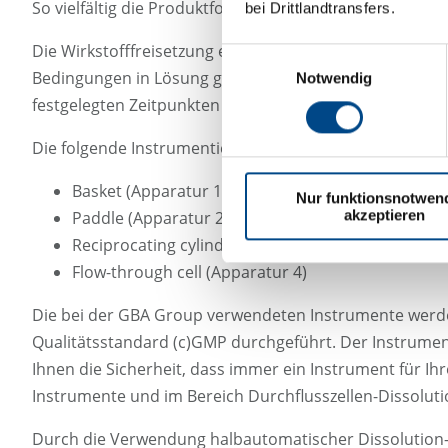
So vielfältig die Produktformulierungen sind, so vielfäl
bei Drittlandtransfers.
Die Wirkstofffreisetzung erfolgt in der Regel von 6 Einh
Einwilligungsauswahl
Bedingungen in Lösung gebracht. Die häufigsten Test-Ap
Notwendig
festgelegten Zeitpunkten wird Lösung aus den 6-Töp
Die folgende Instrumentierung steht bei der GBA Grou
Basket (Apparatur 1)
Nur funktionsnotwen
akzeptieren
Paddle (Apparatur 2)
Reciprocating cylinder (Apparatur 3)
Flow-through cell (Apparatur 4)
Die bei der GBA Group verwendeten Instrumente werd
Qualitätsstandard (c)GMP durchgeführt. Der Instrument
Ihnen die Sicherheit, dass immer ein Instrument für I
Instrumente und im Bereich Durchflusszellen-Dissoluti
Durch die Verwendung halbautomatischer Dissolution-