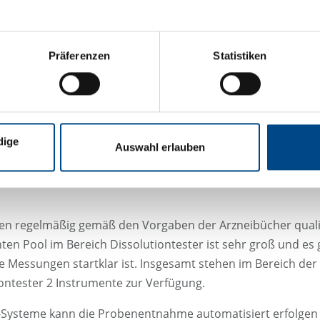
tig sind auch die Geräte, mit denen sie freigesetzt werden k
eiten parallel mittels Dissolution-Apparatur. Hierbei wird da
paraturen sind Basket (Apparatur 1), Paddle (Apparatur 2) 
Präferenzen
Statistiken
fen entnommen mit anschließender Gehaltsbestimmung.
p zur Verfügung:
dige
Auswahl erlauben
en regelmäßig gemäß den Vorgaben der Arzneibücher quali
en Pool im Bereich Dissolutiontester ist sehr groß und es g
hre Messungen startklar ist. Insgesamt stehen im Bereich d
ontester 2 Instrumente zur Verfügung.
Systeme kann die Probenentnahme automatisiert erfolgen u