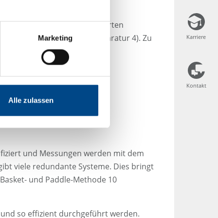
önnen.
s Arzneimittel unter kontrollierten
und die Durchflusszelle (Apparatur 4). Zu
Karriere
Karriere
Marketing
Kontakt
Kontakt
Alle zulassen
fiziert und Messungen werden mit dem
ibt viele redundante Systeme. Dies bringt
er Basket- und Paddle-Methode 10
nd so effizient durchgeführt werden.