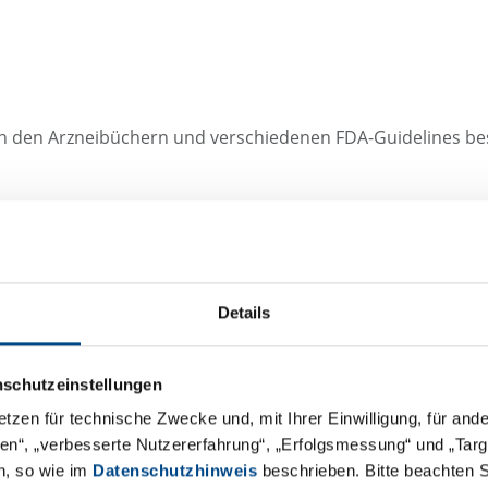
t in den Arzneibüchern und verschiedenen FDA-Guidelines be
on Tests
e gliedern. Zum einen in die Probenvorbereitung via Freise
Details
Entwicklung und Validierung werden beide Abschnitte fein
nschutzeinstellungen
etzen für technische Zwecke und, mit Ihrer Einwilligung, für an
äten“, „verbesserte Nutzererfahrung“, „Erfolgsmessung“ und „Ta
n, so wie im
Datenschutzhinweis
beschrieben. Bitte beachten 