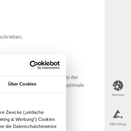
schrieben.
tzungstester und zum anderen aus der
Über Cookies
 aufeinander abgestimmt, um optimale
Services
Services
dere Zwecke („einfache
rgeting & Werbung“) Cookies
GBA Group
GBA Group
Sie die Datenschutzhinweise