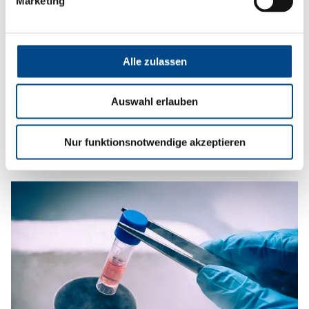
Marketing
Alle zulassen
Auswahl erlauben
Biomarker Services
Nur funktionsnotwendige akzeptieren
Mehr